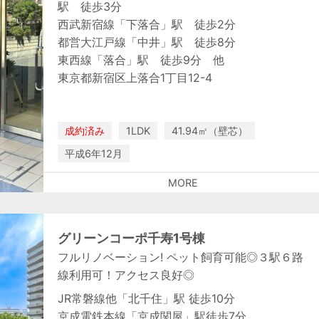
駅 徒歩3分
西武新宿線「下落合」駅 徒歩2分
都営大江戸線「中井」駅 徒歩8分
東西線「落合」駅 徒歩9分 他
東京都新宿区上落合1丁目12-4
成約済み
1LDK
41.94㎡（壁芯）
平成6年12月
MORE
グリーンコーポ千寿1号棟
フルリノベーション! ペット飼育可能◎３駅６路
線利用可！アクセス良好◎
JR常磐線他「北千住」駅 徒歩10分
京成電鉄本線「京成関屋」駅徒歩7分