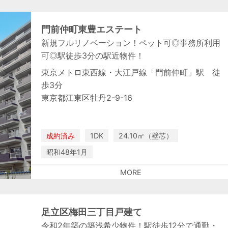
門前仲町東豊エステート
新規フルリノベーション！ペット可◎事務所利用
可◎駅徒歩3分の駅近物件！
東京メトロ東西線・大江戸線「門前仲町」駅 徒
歩3分
東京都江東区牡丹2-9-16
成約済み
1DK
24.10㎡（壁芯）
昭和48年1月
MORE
足立区梅田三丁目戸建て
令和2年築の築浅希少物件！駅徒歩12分で通勤・