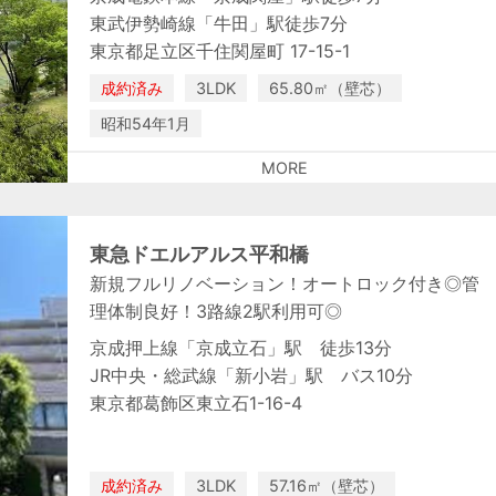
東武伊勢崎線「牛田」駅徒歩7分
東京都足立区千住関屋町 17-15-1
成約済み
3LDK
65.80㎡（壁芯）
昭和54年1月
MORE
東急ドエルアルス平和橋
新規フルリノベーション！オートロック付き◎管
理体制良好！3路線2駅利用可◎
京成押上線「京成立石」駅 徒歩13分
JR中央・総武線「新小岩」駅 バス10分
東京都葛飾区東立石1-16-4
成約済み
3LDK
57.16㎡（壁芯）