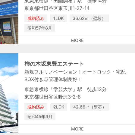
東急東横線「田園調布」駅 徒歩14分
東京都世田谷区東玉川1-27-14
成約済み
1LDK
36.62㎡（壁芯）
昭和57年8月
MORE
柿の木坂東豊エステート
新規フルリノベーション！オートロック・宅配
BOX付き◎管理体制良好！
東急東横線「学芸大学」駅 徒歩12分
東京都世田谷区野沢3-2-8
成約済み
2LDK
42.66㎡（壁芯）
昭和45年9月
MORE