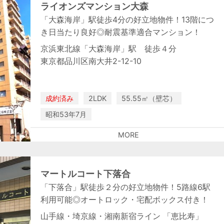
ライオンズマンション大森
「大森海岸」駅徒歩4分の好立地物件！13階につ
き日当たり良好◎耐震基準適合マンション！
京浜東北線「大森海岸」駅 徒歩４分
東京都品川区南大井2-12-10
成約済み
2LDK
55.55㎡（壁芯）
昭和53年7月
MORE
マートルコート下落合
「下落合」駅徒歩２分の好立地物件！5路線6駅
利用可能◎オートロック・宅配ボックス付き！
山手線・埼京線・湘南新宿ライン 「恵比寿」